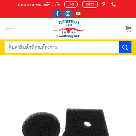
Skip
บริษัท ควายทอง เออีซี จำกัด
LINE
INBOX
to
content
ค้นหา: