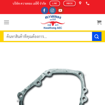
Skip
บริษัท ควายทอง เออีซี จำกัด
LINE
INBOX
to
content
ค้นหา: