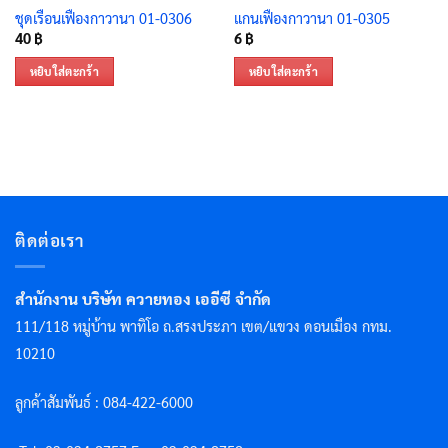
ชุดเรือนเฟืองกาวานา 01-0306
แกนเฟืองกาวานา 01-0305
40
฿
6
฿
หยิบใส่ตะกร้า
หยิบใส่ตะกร้า
ติดต่อเรา
สำนักงาน บริษัท ควายทอง เออีซี จำกัด
111/118 หมู่บ้าน พาทิโอ ถ.สรงประภา เขต/แขวง ดอนเมือง กทม.
10210
ลูกค้าสัมพันธ์ : 084-422-6000