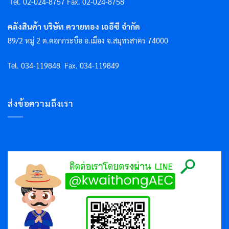
Tel. 02-024-8757 F
ax. 02-024-8758
คลังสินค้า บริษัท ควายทอง เออีซี จำกัด
89/2 หมู่ 2 ต.คอกกระบือ อ.เมือง จ.สมุทรสาคร 74000
Tel. 034-119848
Fax. 034-119849
ส่งข้อความถึงเรา