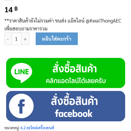
14
฿
**ราคาสินค้ายังไม่รวมค่า ขนส่ง แอ๊ดไลน์ @KwaiThongAEC
เพื่อสอบถามราคารวม
จำนวน สปริงลิ้น (สปริงวาล์ว) 01-0606 ชิ้น
หยิบใส่ตะกร้า
หมวดหมู่:
6.2 อะไหล่เครื่องยนต์