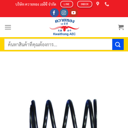
Skip
บริษัท ควายทอง เออีซี จำกัด
LINE
INBOX
to
content
ค้นหา: