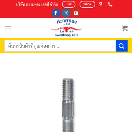
Skip
บริษัท ควายทอง เออีซี จำกัด
LINE
INBOX
to
content
ค้นหา: