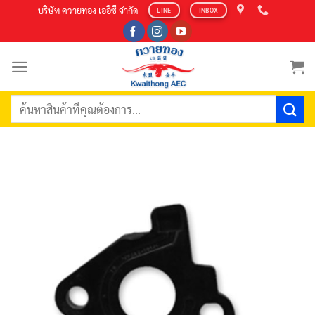
Skip
บริษัท ควายทอง เออีซี จำกัด
LINE
INBOX
to
content
ค้นหา: