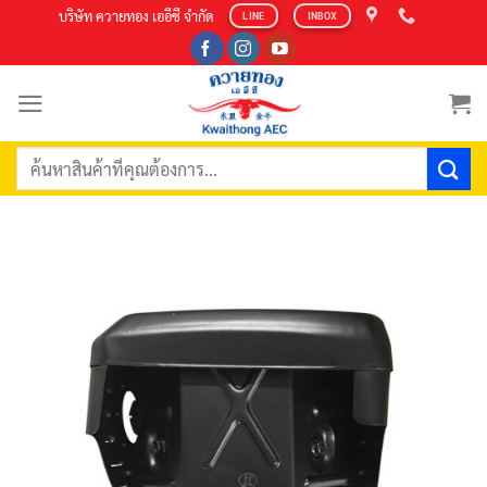
Skip
บริษัท ควายทอง เออีซี จำกัด
LINE
INBOX
to
content
ค้นหา: