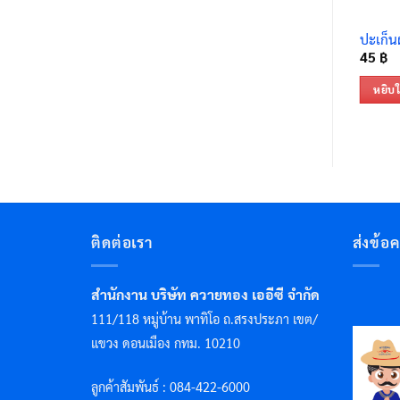
ปะเก็น
45
฿
หยิบใ
ติดต่อเรา
ส่งข้อ
สำนักงาน บริษัท ควายทอง เออีซี จำกัด
111/118 หมู่บ้าน พาทิโอ ถ.สรงประภา เขต/
แขวง ดอนเมือง กทม. 10210
ลูกค้าสัมพันธ์ : 084-422-6000