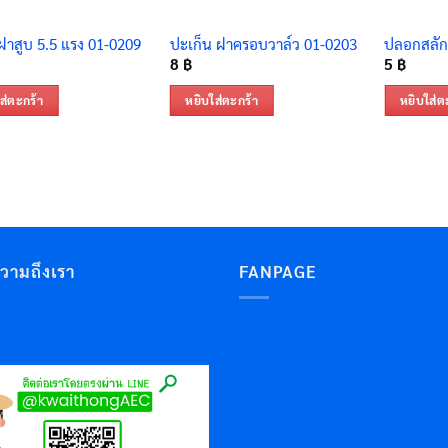
ฝาสูบ 5.5 แรง 01-0209
ปะเก็น ฝาครอบวาล์ว 01-0203
ปลอกสลัก
8
฿
5
฿
ส่ตะกร้า
หยิบใส่ตะกร้า
หยิบใส่ต
ความถึงเรา
FANPAGE