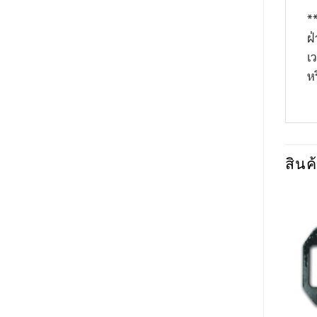
*
ฝ
เ
ห
สินค้