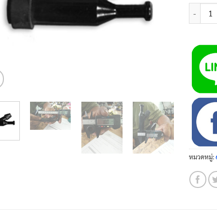
จำนวน ปล
หมวดหมู่: