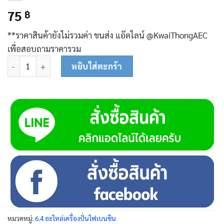
75
฿
**ราคาสินค้ายังไม่รวมค่า ขนส่ง แอ๊ดไลน์ @KwaiThongAEC
เพื่อสอบถามราคารวม
จำนวน ปลั๊กจ่ายไฟ 08-0203 ชิ้น
หยิบใส่ตะกร้า
หมวดหมู่:
6.4 อะไหล่เครื่องปั่นไฟเบนซิน