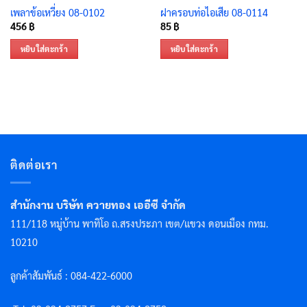
เพลาข้อเหวี่ยง 08-0102
ฝาครอบท่อไอเสีย 08-0114
456
฿
85
฿
หยิบใส่ตะกร้า
หยิบใส่ตะกร้า
ติดต่อเรา
สำนักงาน บริษัท ควายทอง เออีซี จำกัด
111/118 หมู่บ้าน พาทิโอ ถ.สรงประภา เขต/แขวง ดอนเมือง กทม.
10210
ลูกค้าสัมพันธ์ : 084-422-6000