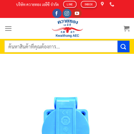
Skip
บริษัท ควายทอง เออีซี จำกัด
LINE
INBOX
to
content
ค้นหา: