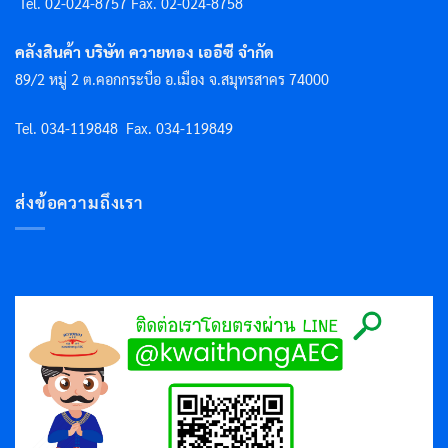
Tel. 02-024-8757 F
ax. 02-024-8758
คลังสินค้า บริษัท ควายทอง เออีซี จำกัด
89/2 หมู่ 2 ต.คอกกระบือ อ.เมือง จ.สมุทรสาคร 74000
Tel. 034-119848
Fax. 034-119849
ส่งข้อความถึงเรา