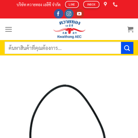
Skip
บริษัท ควายทอง เออีซี จำกัด
LINE
INBOX
to
content
ค้นหา: