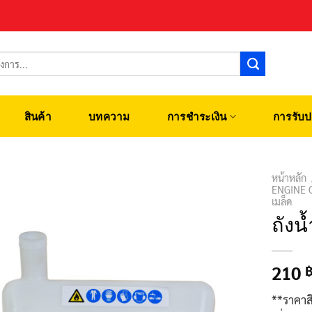
สินค้า
บทความ
การชำระเงิน
การรับป
หน้าหลัก
ENGINE 
เมล็ด
ถังน
210
**ราคาส