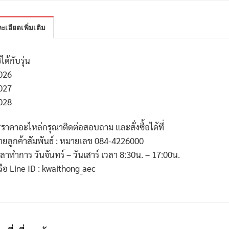
ะเอียดเพิ่มเติม
้ได้กับรุ่น
026
027
028
*
ราคาอะไหล่กรุณาติดต่อสอบถาม และสั่งซื้อได้ที่
่ายลูกค้าสัมพันธ์ : หมายเลข
084-4226000
วลาทำการ วันจันทร์ – วันเสาร์ เวลา
8:30
น. –
17:00
น.
รือ
Line ID : kwaithong_aec