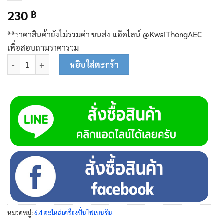
230
฿
**ราคาสินค้ายังไม่รวมค่า ขนส่ง แอ๊ดไลน์ @KwaiThongAEC
เพื่อสอบถามราคารวม
จำนวน เรือนไดนาโม 08-0210 ชิ้น
หยิบใส่ตะกร้า
หมวดหมู่:
6.4 อะไหล่เครื่องปั่นไฟเบนซิน