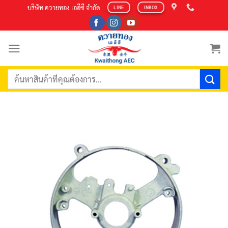
Skip
บริษัท ควายทอง เออีซี จำกัด
LINE
INBOX
to
content
ค้นหา: