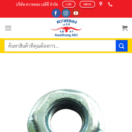
Skip
บริษัท ควายทอง เออีซี จำกัด
LINE
INBOX
to
content
ค้นหา: