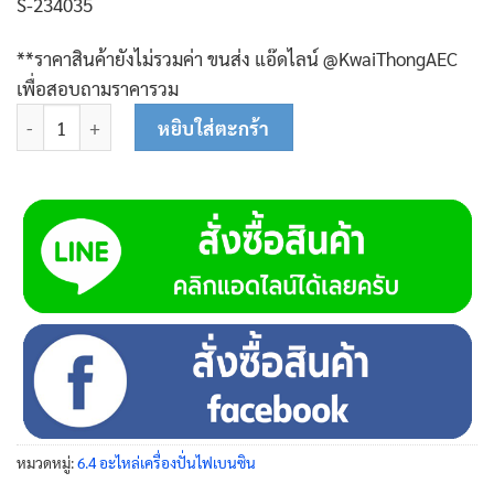
S-234035
**ราคาสินค้ายังไม่รวมค่า ขนส่ง แอ๊ดไลน์ @KwaiThongAEC
เพื่อสอบถามราคารวม
จำนวน ฉนวนคาร์บูเรเตอร์ 5 kW 10-0106 ชิ้น
หยิบใส่ตะกร้า
หมวดหมู่:
6.4 อะไหล่เครื่องปั่นไฟเบนซิน