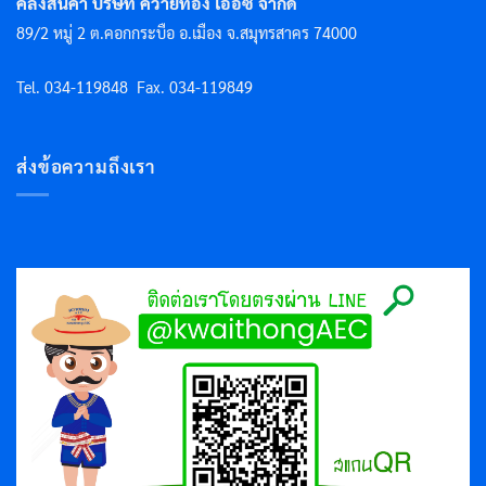
คลังสินค้า บริษัท ควายทอง เออีซี จำกัด
89/2 หมู่ 2 ต.คอกกระบือ อ.เมือง จ.สมุทรสาคร 74000
Tel. 034-119848
Fax. 034-119849
ส่งข้อความถึงเรา