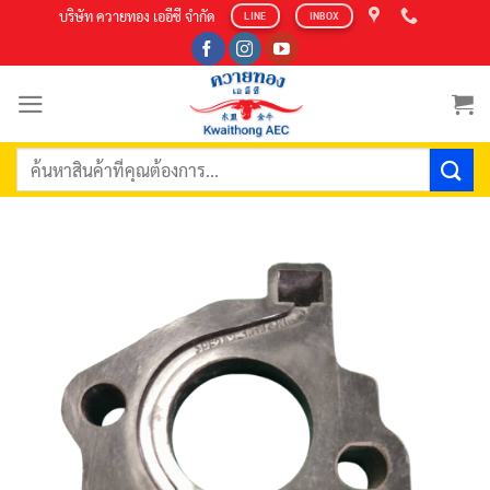
Skip
บริษัท ควายทอง เออีซี จำกัด
LINE
INBOX
to
content
ค้นหา: