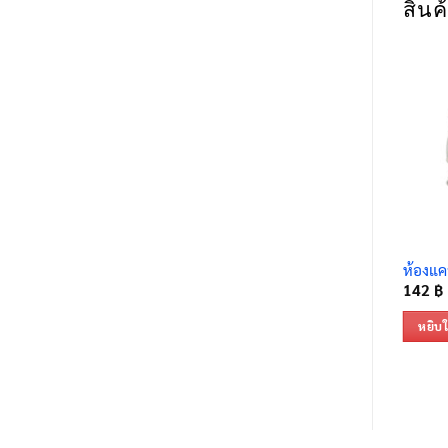
สินค้
ห้องแค
142
฿
หยิบใ