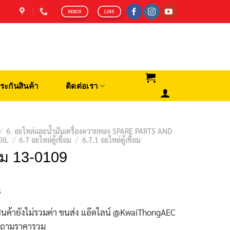
INBOX
LINE
ระกันสินค้า
ติดต่อเรา
/
6. อะไหล่และน้ำมันเครื่องควายทอง SPARE PARTS AND
OIL
/
6.7 อะไหล่ตู้เชื่อม
/
6.7.1 อะไหล่ตู้เชื่อม
ม 13-0109
฿
ินค้ายังไม่รวมค่า ขนส่ง แอ๊ดไลน์ @KwaiThongAEC
บถามราคารวม