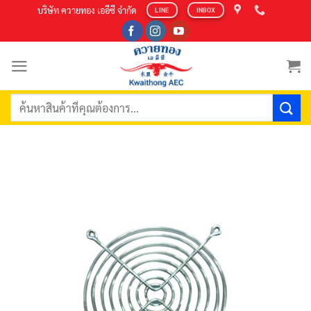
Skip
บริษัท ควายทอง เออีซี จำกัด
LINE
INBOX
to
content
ค้นหา: