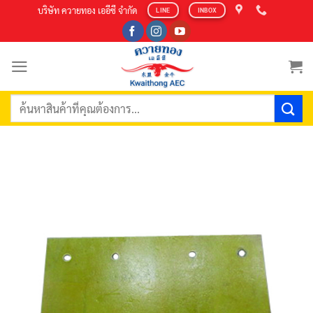
Skip
บริษัท ควายทอง เออีซี จำกัด
LINE
INBOX
to
content
ค้นหา: