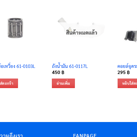
สินค้าหมดแล้ว
้อเหวี่ยง 61-0103L
ถังน้ำมัน 61-0117L
คอยล์จุดร
450
฿
295
฿
ส่ตะกร้า
อ่านเพิ่ม
หยิบใส่ต
ความถึงเรา
FANPAGE