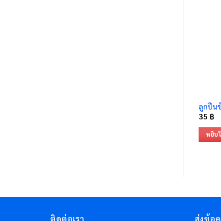
ลูกปืนข
35
฿
หยิบใ
ติดต่อเรา
ส่งข้อ