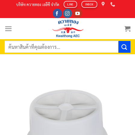
Skip
บริษัท ควายทอง เออีซี จำกัด
LINE
INBOX
to
content
ค้นหา: