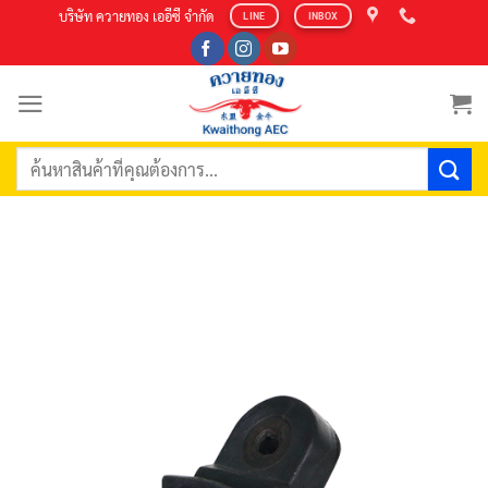
Skip
บริษัท ควายทอง เออีซี จำกัด
LINE
INBOX
to
content
ค้นหา: