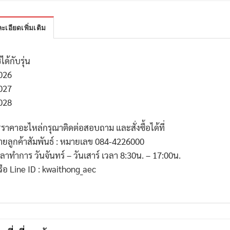
ะเอียดเพิ่มเติม
้ได้กับรุ่น
026
027
028
*
ราคาอะไหล่กรุณาติดต่อสอบถาม และสั่งซื้อได้ที่
่ายลูกค้าสัมพันธ์ : หมายเลข
084-4226000
วลาทำการ วันจันทร์ – วันเสาร์ เวลา
8:30
น. –
17:00
น.
รือ
Line ID : kwaithong_aec