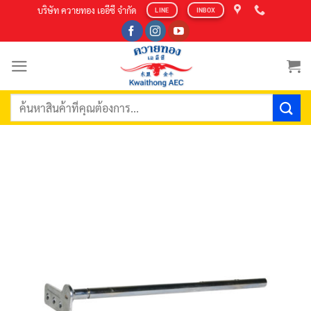
Skip
บริษัท ควายทอง เออีซี จำกัด
LINE
INBOX
to
content
ค้นหา: