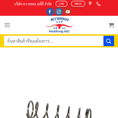
Skip
บริษัท ควายทอง เออีซี จำกัด
LINE
INBOX
to
content
ค้นหา: