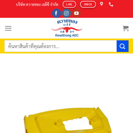
Skip
บริษัท ควายทอง เออีซี จำกัด
LINE
INBOX
to
content
ค้นหา: