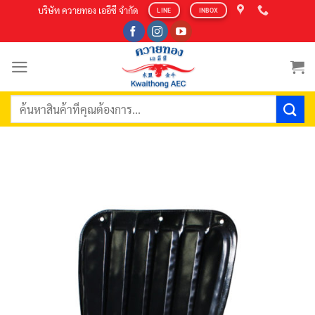
Skip
บริษัท ควายทอง เออีซี จำกัด
LINE
INBOX
to
content
ค้นหา: