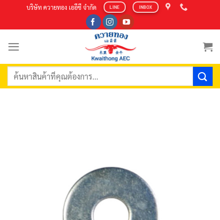
Skip
บริษัท ควายทอง เออีซี จำกัด
LINE
INBOX
to
content
ค้นหา: