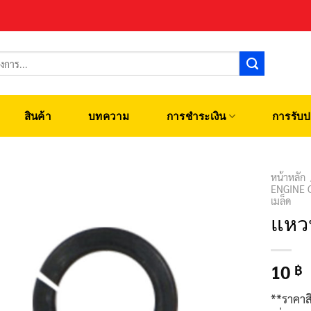
สินค้า
บทความ
การชำระเงิน
การรับป
หน้าหลัก
ENGINE 
เมล็ด
แหว
10
฿
**ราคาส