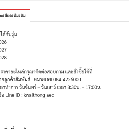
ะเอียดเพิ่มเติม
้ได้กับรุ่น
026
027
028
*
ราคาอะไหล่กรุณาติดต่อสอบถาม และสั่งซื้อได้ที่
่ายลูกค้าสัมพันธ์ : หมายเลข
084-4226000
วลาทำการ วันจันทร์ – วันเสาร์ เวลา
8:30
น. –
17:00
น.
รือ
Line ID : kwaithong_aec