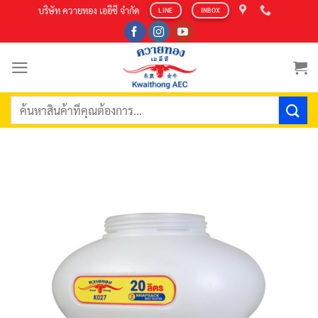
Skip
บริษัท ควายทอง เออีซี จำกัด
LINE
INBOX
to
content
ค้นหา: