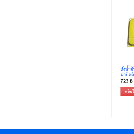
ถังน้ำม
ฝาปิดถั
723
฿
หยิบใ