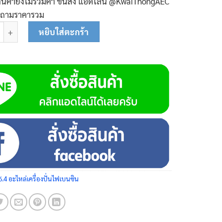
ินค้ายังไม่รวมค่า ขนส่ง แอ๊ดไลน์ @KwaiThongAEC
บถามราคารวม
ทช์เปิด/ปิด ชนิดสี่เหลี่ยม 38-0201 (20A) ชิ้น
หยิบใส่ตะกร้า
6.4 อะไหล่เครื่องปั่นไฟเบนซิน