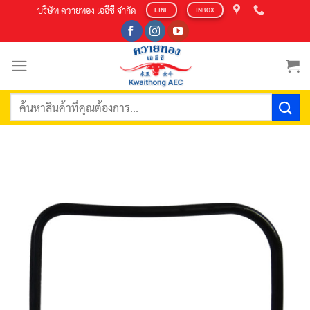
Skip
บริษัท ควายทอง เออีซี จำกัด
LINE
INBOX
to
content
ค้นหา: