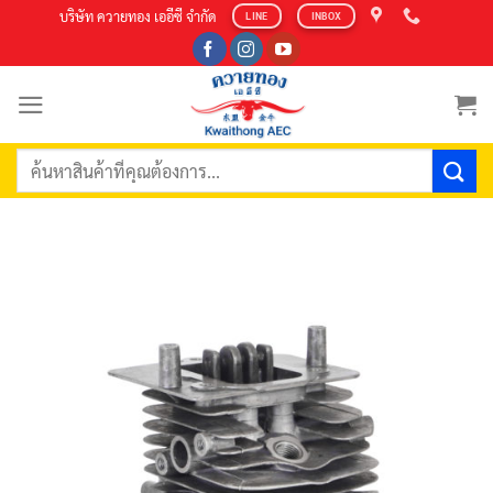
Skip
บริษัท ควายทอง เออีซี จำกัด
LINE
INBOX
to
content
ค้นหา: