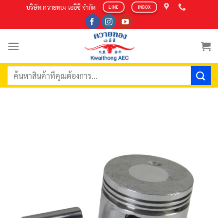
Skip
บริษัท ควายทอง เออีซี จำกัด
LINE
INBOX
to
content
ค้นหา: