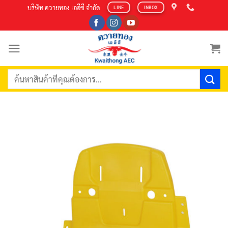
Skip
บริษัท ควายทอง เออีซี จำกัด
LINE
INBOX
to
content
ค้นหา: