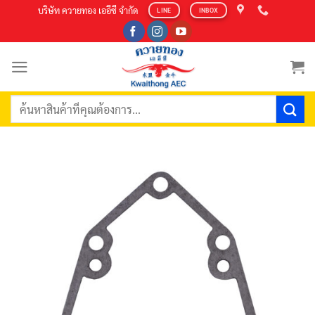
Skip
บริษัท ควายทอง เออีซี จำกัด
LINE
INBOX
to
content
ค้นหา: