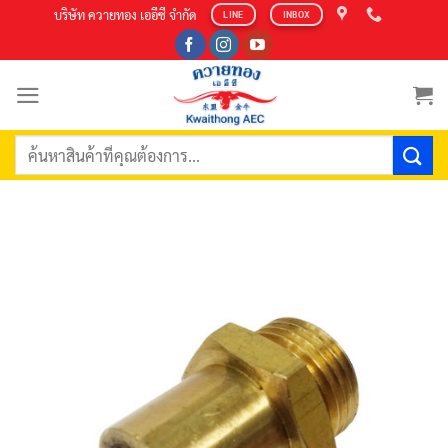
Skip
บริษัท ควายทอง เออีซี จำกัด
LINE
INBOX
to
content
ค้นหา: