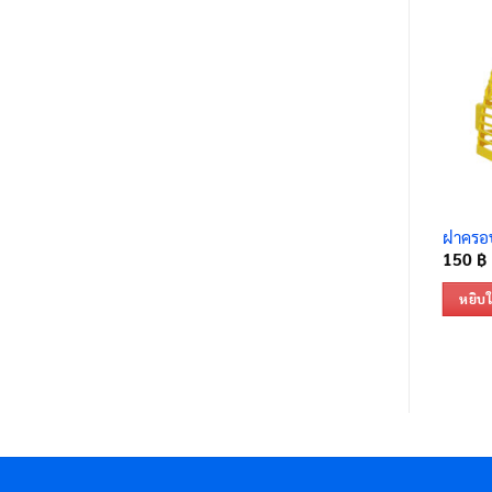
ฝาครอบ
150
฿
หยิบใ