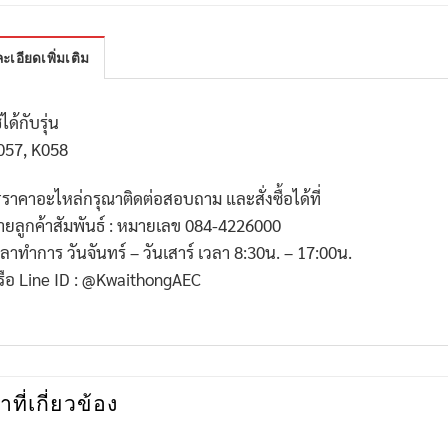
ะเอียดเพิ่มเติม
้ได้กับรุ่น
057, K058
*
ราคาอะไหล่กรุณาติดต่อสอบถาม และสั่งซื้อได้ที่
่ายลูกค้าสัมพันธ์ : หมายเลข
084-4226000
วลาทำการ วันจันทร์ – วันเสาร์ เวลา
8:30
น. –
17:00
น.
รือ
Line ID : @KwaithongAEC
าที่เกี่ยวข้อง