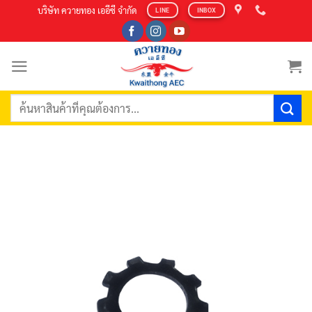
Skip
บริษัท ควายทอง เออีซี จำกัด
LINE
INBOX
to
content
ค้นหา: