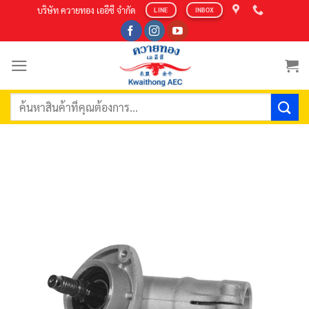
Skip
บริษัท ควายทอง เออีซี จำกัด
LINE
INBOX
to
content
ค้นหา: