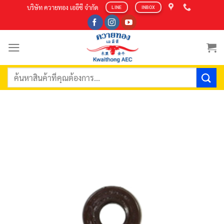
Skip
บริษัท ควายทอง เออีซี จำกัด
LINE
INBOX
to
content
ค้นหา: