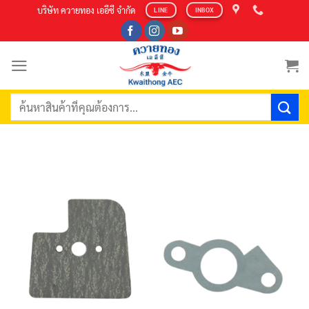
Skip
บริษัท ควายทอง เออีซี จำกัด
LINE
INBOX
to
content
ค้นหา: