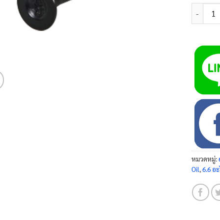
จำนวน วา
หมวดหมู่:
Oil
,
6.6 อะ