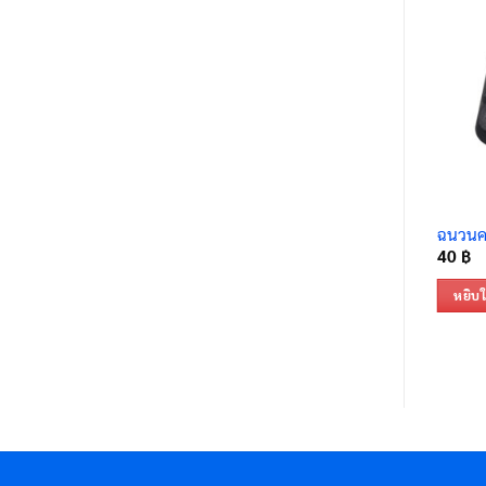
ฉนวนคา
40
฿
หยิบใ