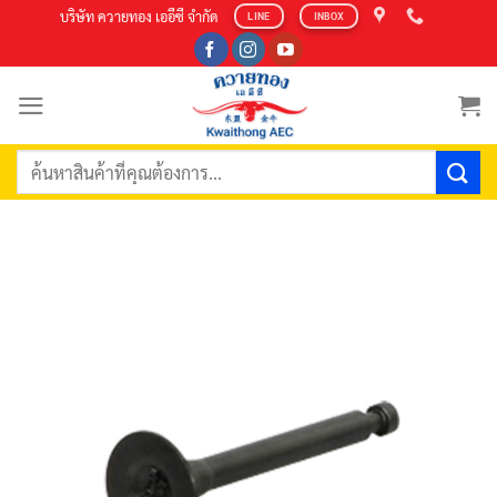
Skip
บริษัท ควายทอง เออีซี จำกัด
LINE
INBOX
to
content
ค้นหา: