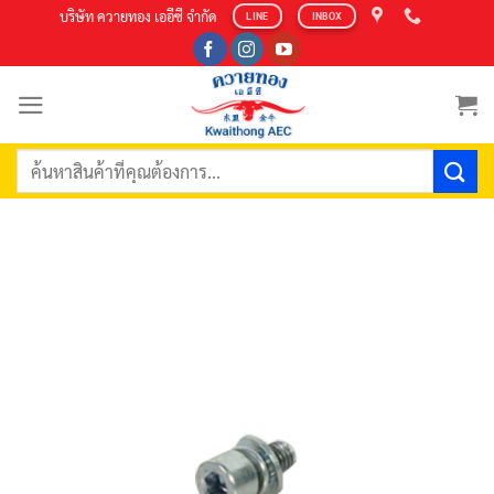
Skip
บริษัท ควายทอง เออีซี จำกัด
LINE
INBOX
to
content
ค้นหา: