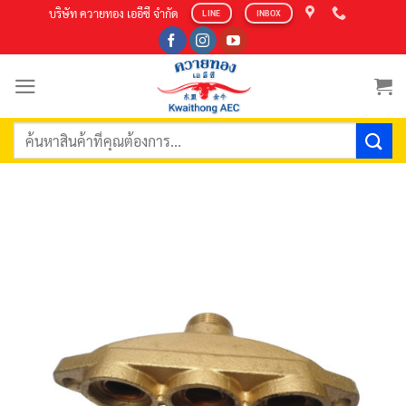
Skip
บริษัท ควายทอง เออีซี จำกัด
LINE
INBOX
to
content
ค้นหา: