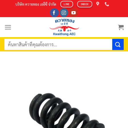
Skip
บริษัท ควายทอง เออีซี จำกัด
LINE
INBOX
to
content
ค้นหา: