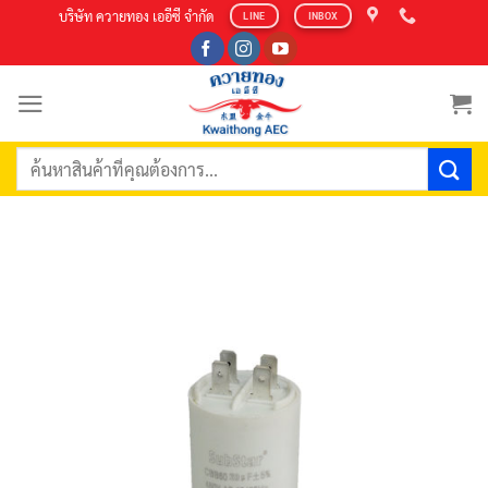
Skip
บริษัท ควายทอง เออีซี จำกัด
LINE
INBOX
to
content
ค้นหา: