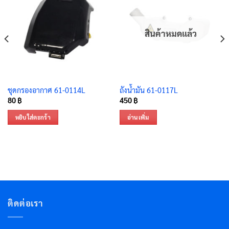
สินค้าหมดแล้ว
ชุดกรองอากาศ 61-0114L
ถังน้ำมัน 61-0117L
80
฿
450
฿
หยิบใส่ตะกร้า
อ่านเพิ่ม
ติดต่อเรา