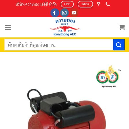
Skip
บริษัท ควายทอง เออีซี จำกัด
LINE
INBOX
to
content
ค้นหา: