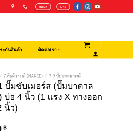
INBOX
LINE
ระกันสินค้า
ติดต่อเรา
/
7.สินค้า นาคี (NAKEE)
/
7.9 ปั๊มบาดาลนาคี
 ปั๊มซับเมอร์ส (ปั๊มบาดาล
) บ่อ 4 นิ้ว (1 แรง X ทางออก
 นิ้ว)
0
฿