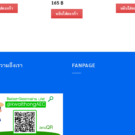
165
฿
ส่ตะกร้า
หยิบใส่ต
หยิบใส่ตะกร้า
ความถึงเรา
FANPAGE