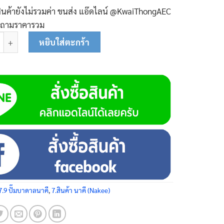
ินค้ายังไม่รวมค่า ขนส่ง แอ๊ดไลน์ @KwaiThongAEC
บถามราคารวม
1 ปั๊มซับเมอร์ส (ปั๊มบาดาลนาคี) บ่อ 4 นิ้ว (1 แรง X ทางออก 1 1/2 นิ้ว
หยิบใส่ตะกร้า
7.9 ปั๊มบาดาลนาคี
,
7.สินค้า นาคี (Nakee)