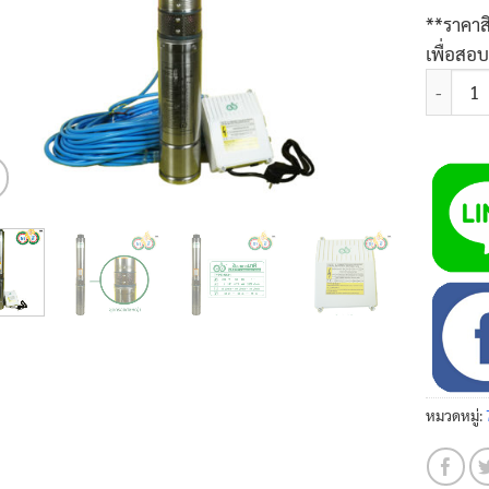
**ราคาส
เพื่อสอ
จำนวน N51
หมวดหมู่: