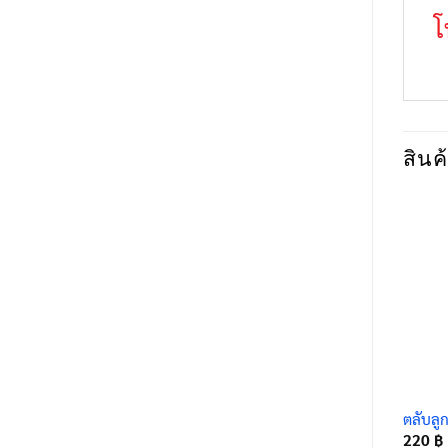
โ
สินค้
ตลับลู
220
฿