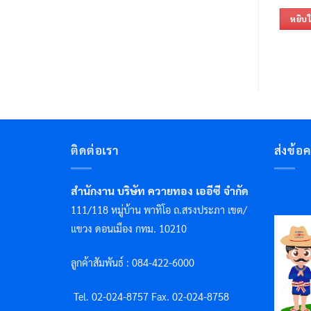
หยิบใ
ติดต่อเรา
ส่งข้อ
สำนักงาน บริษัท ควายทอง เออีซี จำกัด
111/118 หมู่บ้าน พาทิโอ ถ.สรงประภา เขต/
แขวง ดอนเมือง กทม. 10210
ลูกค้าสัมพันธ์ : 084-422-6000
Tel. 02-024-8757 F
ax. 02-024-8758