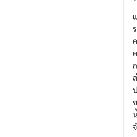
แ
ร
ค
ค
ก
ส
ป
ข
น
จ