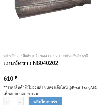
หน้าหลัก
/
7.สินค้า นาคี (NAKEE)
/
7.13 อะไหล่ สินค้า นาคี
แกนขัดขาว N8040202
610
฿
**ราคาสินค้ายังไม่รวมค่า ขนส่ง แอ๊ดไลน์ @KwaiThongAEC
เพื่อสอบถามราคารวม
จำนวน แกนขัดขาว N8040202 ชิ้น
หยิบใส่ตะกร้า