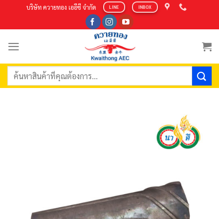
Skip
บริษัท ควายทอง เออีซี จำกัด
LINE
INBOX
to
content
ค้นหา: