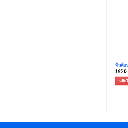
ฟันตีแ
165
฿
หยิบใ