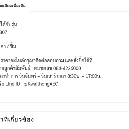
ะเอียดเพิ่มเติม
้ได้กับรุ่น
807
คา / ชิ้น
*
ราคาอะไหล่กรุณาติดต่อสอบถาม และสั่งซื้อได้ที่
่ายลูกค้าสัมพันธ์ : หมายเลข
084-4226000
วลาทำการ วันจันทร์ – วันเสาร์ เวลา
8:30
น. –
17:00
น.
รือ
Line ID : @KwaithongAEC
าที่เกี่ยวข้อง