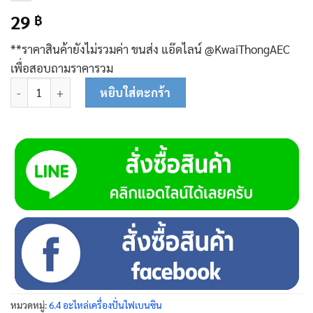
29
฿
**ราคาสินค้ายังไม่รวมค่า ขนส่ง แอ๊ดไลน์ @KwaiThongAEC
เพื่อสอบถามราคารวม
จำนวน แปลงถ่าน 08-0208 ชิ้น
หยิบใส่ตะกร้า
หมวดหมู่:
6.4 อะไหล่เครื่องปั่นไฟเบนซิน