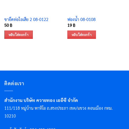
ขายึดท่อไอเสีย 2 08-0122
ฟองน้ำ 08-0108
50
฿
19
฿
หยิบใส่ตะกร้า
หยิบใส่ตะกร้า
ติดต่อเรา
สำนักงาน บริษัท ควายทอง เออีซี จำกัด
111/118 หมู่บ้าน พาทิโอ ถ.สรงประภา เขต/แขวง ดอนเมือง กทม.
10210