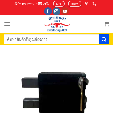
Skip
บริษัท ควายทอง เออีซี จำกัด
LINE
INBOX
to
content
ค้นหา: